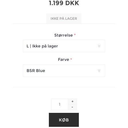
1.199 DKK
IKKE PÅ LAGER
Størrelse
*
Farve
*
+
-