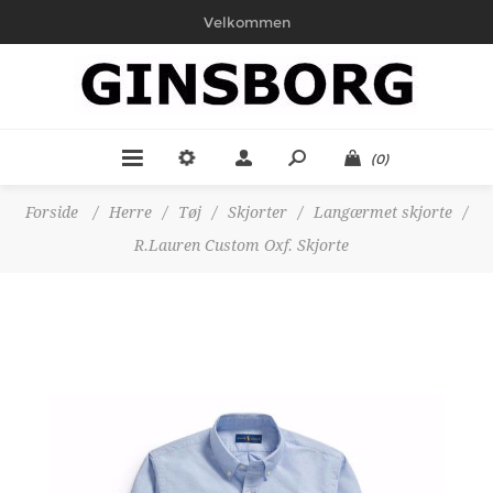
Velkommen
(0)
Forside
/
Herre
/
Tøj
/
Skjorter
/
Langærmet skjorte
/
R.Lauren Custom Oxf. Skjorte